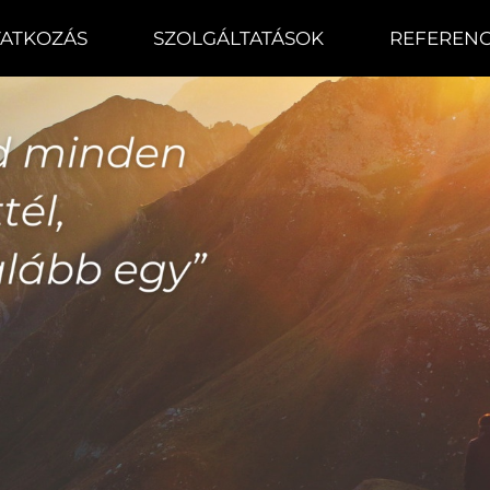
ATKOZÁS
SZOLGÁLTATÁSOK
REFERENC
SPORTMENTÁLTRÉNING
COACHING
SZEMÉLYI EDZÉS
RENDEZVÉNYSZERVEZÉS
HR TANÁCSADÁS