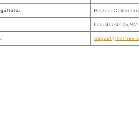
lgáltató:
Hetzner Online G
Industriestr. 25, 9
:
support@hetzner.