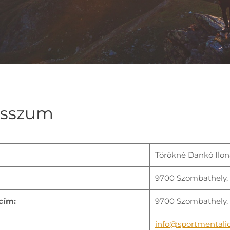
esszum
Törökné Dankó Ilon
9700 Szombathely, S
cím:
9700 Szombathely, S
info@sportmentali