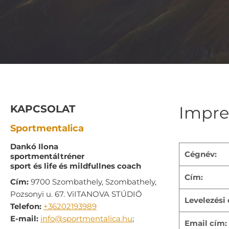
KAPCSOLAT
Impr
Sportmentalica
Dankó Ilona
Cégnév:
sportmentáltréner
sport és life és mildfullnes coach
Cím:
Cím:
9700 Szombathely, Szombathely,
Pozsonyi u. 67. ViITANOVA STÚDIÓ
Levelezési 
Telefon:
+36202193989
E-mail:
info@sportmentalica.hu
;
Email cím: