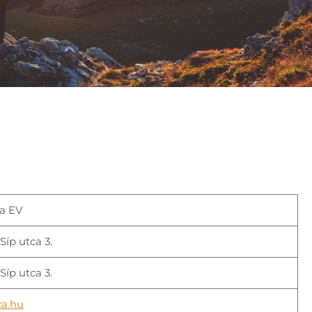
a EV
íp utca 3.
íp utca 3.
ca.hu