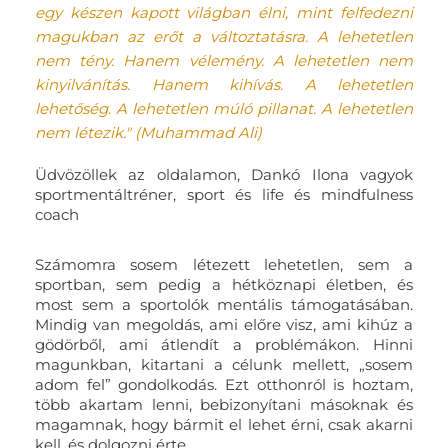
egy készen kapott világban élni, mint felfedezni
magukban az erőt a változtatásra. A lehetetlen
nem tény. Hanem vélemény. A lehetetlen nem
kinyilvánítás. Hanem kihívás. A lehetetlen
lehetőség. A lehetetlen múló pillanat. A lehetetlen
nem létezik." (Muhammad Ali)
Üdvözöllek az oldalamon, Dankó Ilona vagyok
sportmentáltréner, sport és life és mindfulness
coach
Számomra sosem létezett lehetetlen, sem a
sportban, sem pedig a hétköznapi életben, és
most sem a sportolók mentális támogatásában.
Mindig van megoldás, ami előre visz, ami kihúz a
gödörből, ami átlendít a problémákon. Hinni
magunkban, kitartani a célunk mellett, „sosem
adom fel” gondolkodás. Ezt otthonról is hoztam,
több akartam lenni, bebizonyítani másoknak és
magamnak, hogy bármit el lehet érni, csak akarni
kell, és dolgozni érte.