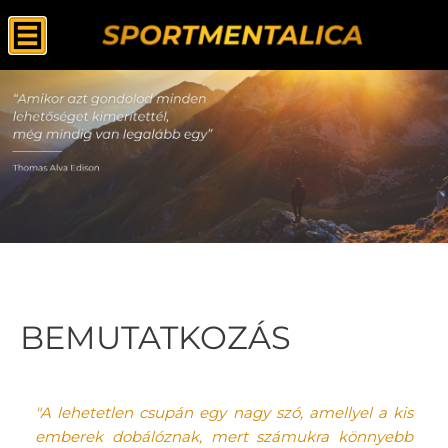
BEMUTATKOZÁS
"A lehetetlen csupán egy nagy szó, amellyel a kis
emberek dobálóznak, mert számukra könnyebb