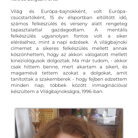
Világ és Európa-bajnokként, volt Európa-
csúcstartóként, 15 év élsportban eltöltött idő,
számos felkészülés és verseny alatt rengeteg
tapasztalattal gazdagodtam. A mentális
felkészülés ugyanolyan fontos volt a siker
eléréséhez, mint a napi edzések. A világbajnoki
címemet a sikeres felkészülés mellett annak
köszönhettem, hogy az akkori válogatott mellett
kineziológusok dolgoztak. Ma már tudom, - akkor
csak hittem benne, mert akartam a sikert, és
magamévá tettem azokat a dolgokat, amit
tanítottak a szakemberek - hogy fejben edzettem
minden nap, többek között inmaginációval
készültem a Világbajnokságra, 1996-ban.