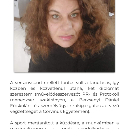
A versenysport mellett fontos volt a tanulás is, így
közben és közvetlenül utána, két diplomát
szereztem (művelődésszervezőt PR- és Protokoll
menedzser szakirányon, a Berzsenyi Dániel
Főiskolán, és személyügyi szakigazgatásszervező
végzettséget a Corvinus Egyetemen).
A sport megtanított a küzdésre, a munkámban a
maximalizmusra, a profi gondolkodásra, a