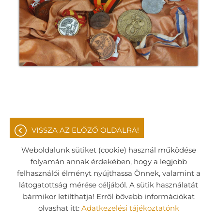
VISSZA AZ ELŐZŐ OLDALRA!
Weboldalunk sütiket (cookie) használ működése
folyamán annak érdekében, hogy a legjobb
felhasználói élményt nyújthassa Önnek, valamint a
Oldal információk
Adatkezelési tájékoztató
látogatottság mérése céljából. A sütik használatát
bármikor letilthatja! Erről bővebb információkat
Impresszum
Sütik kezelése
olvashat itt:
Adatkezelési tájékoztatónk